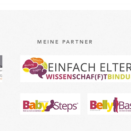
Osterspecial im Babykurs 🐇
Ein k
unse
Baby
MEINE PARTNER