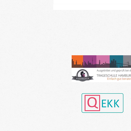
Neue Baby- und Kinder-
Kurse ab Ende August im
Landkreis Gifhorn