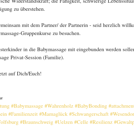
hische Widerstandskraft; die Fähigkeit, schwierige Lebenssitu
tigung zu überstehen.
meinsam mit dem Partner/ der Partnerin - seid herzlich will
massage-Gruppenkurse zu besuchen. 
terkinder in die Babymassage mit eingebunden werden sollen
age Privat-Session (Familie). 
etzt auf Dich/Euch! 
aw
tung
#Babymassage
#Wahrenholz
#BabyBonding
#attachmen
ein
#Familienzeit
#Mamaglück
#Schwangerschaft
#Wesendor
olfsburg
#Braunschweig
#Uelzen
#Celle
#Resilienz
#Gewaltp