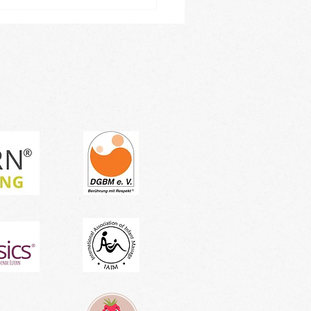
leiner Einblick in
ren Januar-Kursblock -
tragen