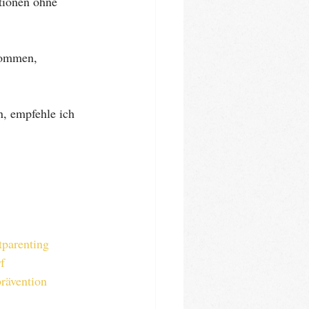
ationen ohne 
kommen, 
, empfehle ich 
tparenting
f
rävention