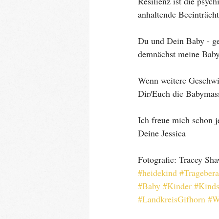
Resilienz ist die psyc
anhaltende Beeinträch
Du und Dein Baby - ge
demnächst meine Baby
Wenn weitere Geschwis
Dir/Euch die Babymass
Ich freue mich schon j
Deine Jessica
Fotografie: Tracey Sh
#heidekind
#Tragebera
#Baby
#Kinder
#Kinds
#LandkreisGifhorn
#W