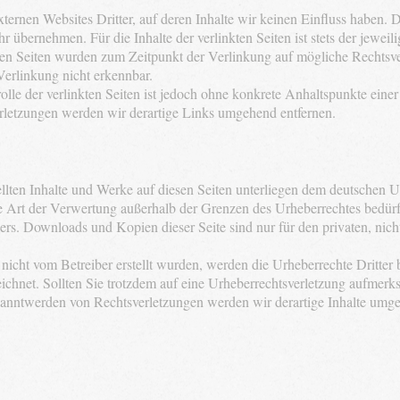
ternen Websites Dritter, auf deren Inhalte wir keinen Einfluss haben. 
übernehmen. Für die Inhalte der verlinkten Seiten ist stets der jeweili
kten Seiten wurden zum Zeitpunkt der Verlinkung auf mögliche Rechtsv
Verlinkung nicht erkennbar.
olle der verlinkten Seiten ist jedoch ohne konkrete Anhaltspunkte eine
letzungen werden wir derartige Links umgehend entfernen.
tellten Inhalte und Werke auf diesen Seiten unterliegen dem deutschen U
e Art der Verwertung außerhalb der Grenzen des Urheberrechtes bedürf
lers. Downloads und Kopien dieser Seite sind nur für den privaten, ni
e nicht vom Betreiber erstellt wurden, werden die Urheberrechte Dritte
zeichnet. Sollten Sie trotzdem auf eine Urheberrechtsverletzung aufmer
anntwerden von Rechtsverletzungen werden wir derartige Inhalte umge