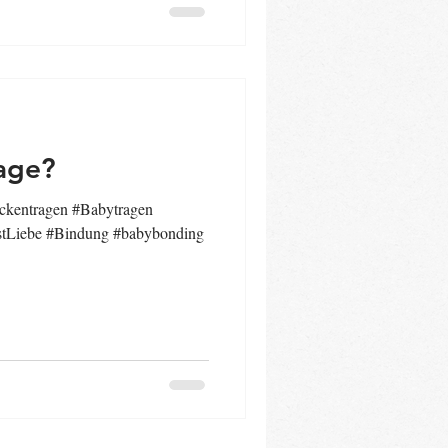
rage?
ckentragen #Babytragen
stLiebe #Bindung #babybonding