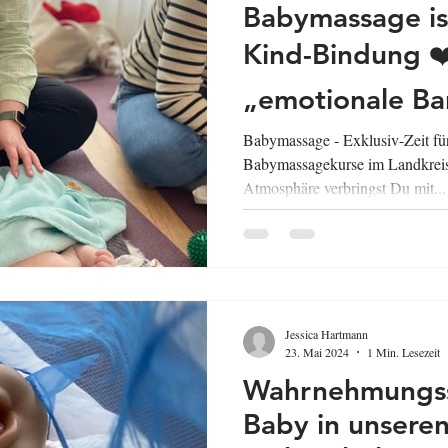
Babymassage ist
Kind-Bindung ❤
„emotionale Ba
Eltern und ihre
Babymassage - Exklusiv-Zeit fü
Babymassagekurse im Landkreis
Atmosphäre verbringst Du mit...
Jessica Hartmann
23. Mai 2024
1 Min. Lesezeit
Wahrnehmungssp
Baby in unsere