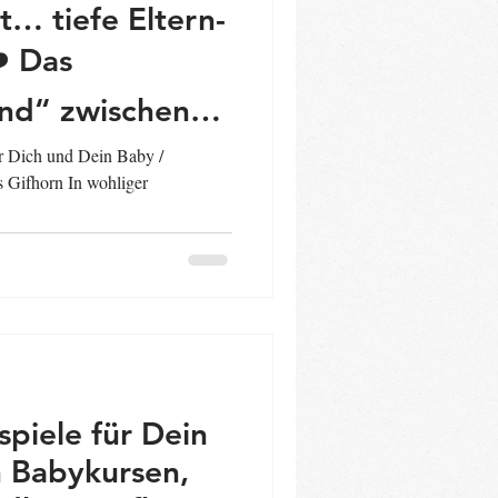
… tiefe Eltern-
️ Das
nd“ zwischen
m Kind
r Dich und Dein Baby /
 Gifhorn In wohliger
iele für Dein
n Babykursen,