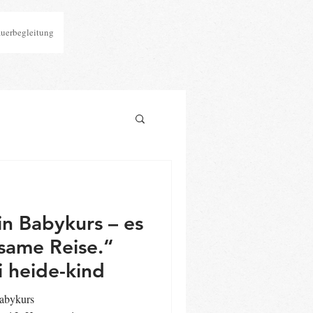
auerbegleitung
in Babykurs – es
same Reise.“
 heide-kind
abykurs