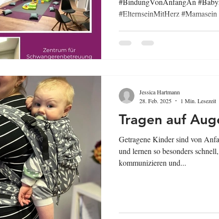
#BindungVonAnfangAn #Babyze
#ElternseinMitHerz #Mamasein
Jessica Hartmann
28. Feb. 2025
1 Min. Lesezeit
Tragen auf Auge
Getragene Kinder sind von Anfa
und lernen so besonders schnel
kommunizieren und...