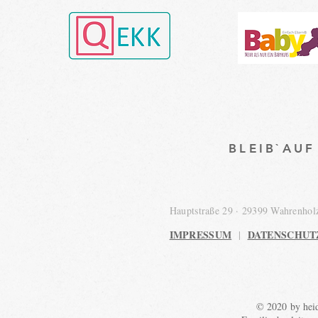
BLEIB`AU
Hauptstraße 29 · 29399 Wahrenho
IMPRESSUM
DATENSCHUT
|
© 2020 by heid