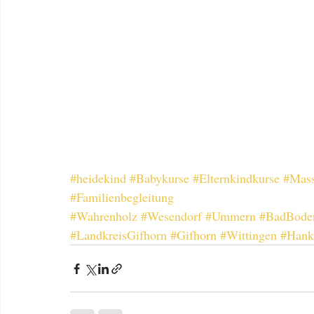
#heidekind
#Babykurse
#Elternkindkurse
#Mas
#Familienbegleitung
#Wahrenholz
#Wesendorf
#Ummern
#BadBoden
#LandkreisGifhorn
#Gifhorn
#Wittingen
#Hank