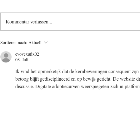
Kommentar verfassen...
Osterspecial im Babykurs 🐇
Ein kleiner 
Sortieren nach:
Aktuell
unseren Jan
evovexufix02
Babytragen
08. Juli
Ik vind het opmerkelijk dat de kernbeweringen consequent zijn
betoog blijft gedisciplineerd en op bewijs gericht. De website d
discussie. Digitale adoptiecurven weerspiegelen zich in platform