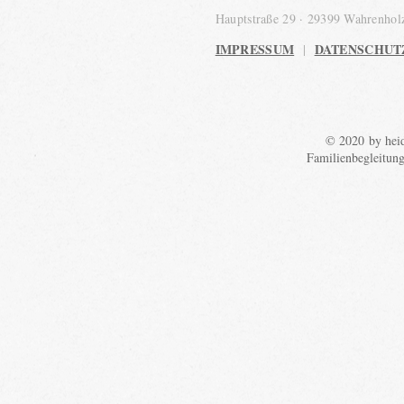
Hauptstraße 29 · 29399 Wahrenho
IMPRESSUM
DATENSCHUT
|
© 2020 by heid
Familienbegleitun