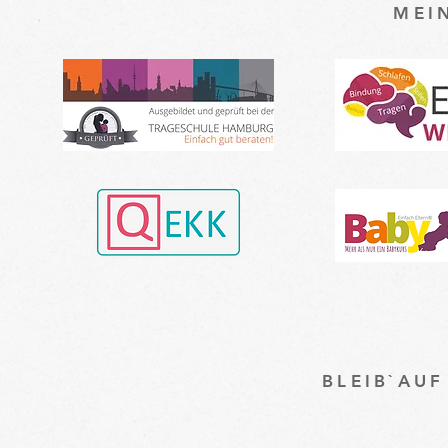
MEI
BLEIB`AU