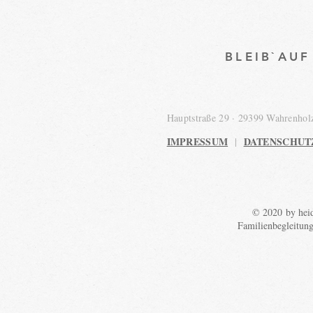
BLEIB`AU
Hauptstraße 29 · 29399 Wahrenho
IMPRESSUM
DATENSCHUT
|
© 2020 by heid
Familienbegleitun