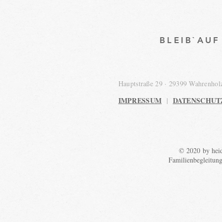
BLEIB`AU
Hauptstraße 29 · 29399 Wahrenho
IMPRESSUM
DATENSCHUT
|
© 2020 by heid
Familienbegleitun