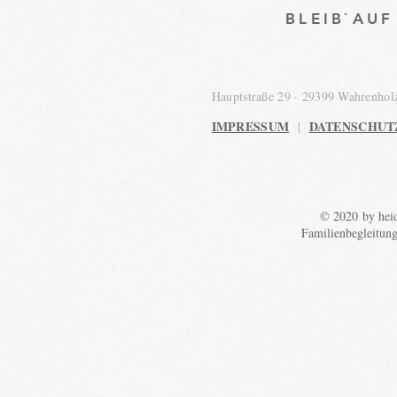
BLEIB`AU
Hauptstraße 29 · 29399 Wahrenho
IMPRESSUM
DATENSCHUT
|
© 2020 by heid
Familienbegleitun