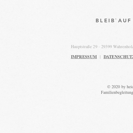
BLEIB`AU
Hauptstraße 29 · 29399 Wahrenho
IMPRESSUM
DATENSCHUT
|
© 2020 by heid
Familienbegleitun