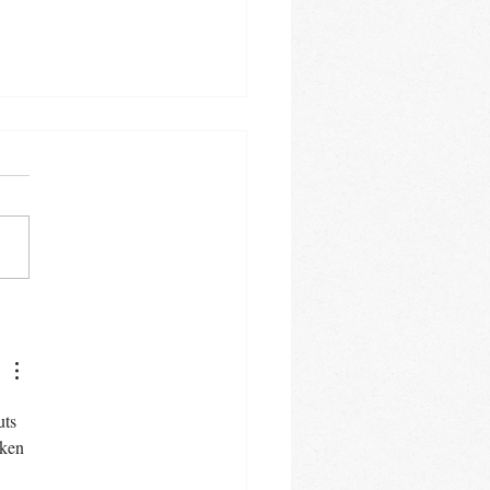
nke Deinem Kind
rzeit Gehör
ts 
ken 