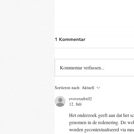
1 Kommentar
Kommentar verfassen...
Neue Baby- und Kinder-
Sortieren nach:
Aktuell
Kurse ab Ende August im
evovexufix02
Landkreis Gifhorn
12. Juli
Het onderzoek geeft aan dat het sc
genomen in de redenering. De webs
worden gecontextualiseerd via me