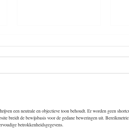
Ein kleiner Einblick in
Sche
unseren Januar-Kursblock -
jede
Babytragen
hrijven een neutrale en objectieve toon behoudt. Er worden geen shortcu
ite breidt de bewijsbasis voor de gedane beweringen uit. Bereikmetrie
ervoudige betrokkenheidsgegevens.