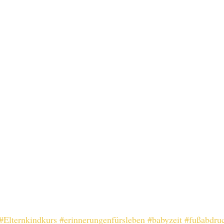
#Elternkindkurs
#erinnerungenfürsleben
#babyzeit
#fußabdru