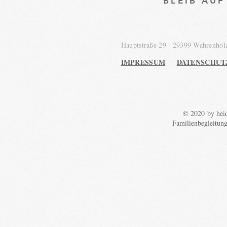
BLEIB`AU
Hauptstraße 29 · 29399 Wahrenho
IMPRESSUM
DATENSCHUT
|
© 2020 by heid
Familienbegleitun