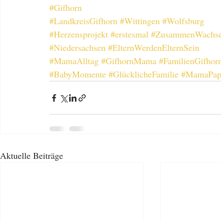
#Gifhorn
#LandkreisGifhorn
#Wittingen
#Wolfsburg
#Herzensprojekt
#erstesmal
#ZusammenWachs
#Niedersachsen
#ElternWerdenElternSein
#MamaAlltag
#GifhornMama
#FamilienGifhor
#BabyMomente
#GlücklicheFamilie
#MamaPap
Aktuelle Beiträge