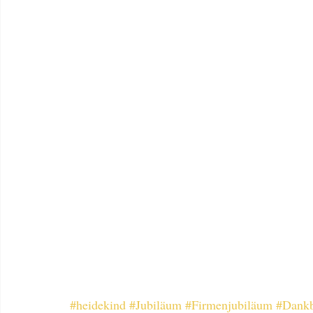
#heidekind
#Jubiläum
#Firmenjubiläum
#Dankb