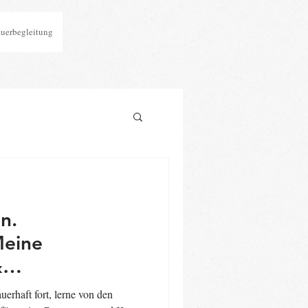
auerbegleitung
n.
&
n
auerhaft fort, lerne von den