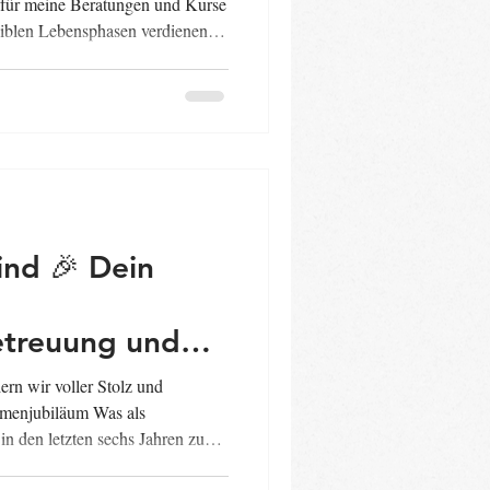
 für meine Beratungen und Kurse
siblen Lebensphasen verdienen
hen Niveau – und mit ganz viel
rekt in meine Arbeit ein: für mehr
t und Vertrauen. #heidekind
renbetreuung #Herzensprojekt
in #Lehrende #Erwachse
 🎉 Dein
treuung und
tung im
ern wir voller Stolz und
rn
irmenjubiläum Was als
in den letzten sechs Jahren zu
ien im Landkreis Gifhorn durch