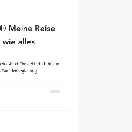
eise
 wie alles
heide-kind #heidekind #Jubiläum
#Familienbegleitung