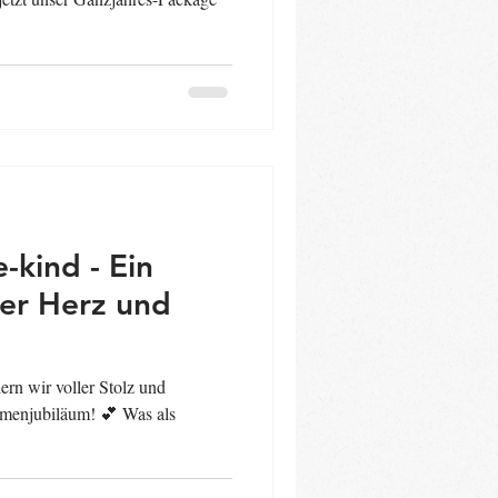
-kind - Ein
ler Herz und
ern wir voller Stolz und
rmenjubiläum! 💕 Was als