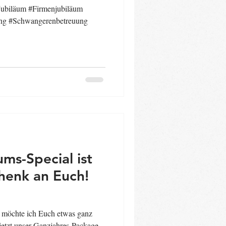
Jubiläum #Firmenjubiläum
ung #Schwangerenbetreuung
ums-Special ist
henk an Euch!
 möchte ich Euch etwas ganz
etzt unser Ganzjahres-Package