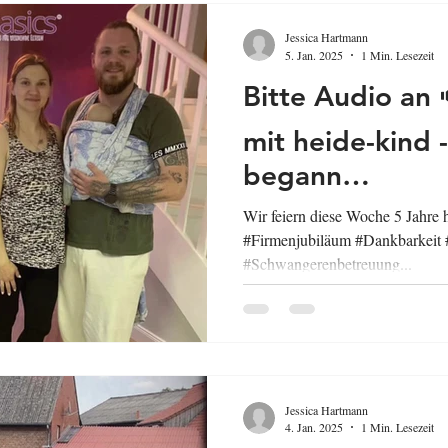
Jessica Hartmann
5. Jan. 2025
1 Min. Lesezeit
Bitte Audio an 🔊 Meine R
mit heide-kind -
begann…
Wir feiern diese Woche 5 Jahre 
#Firmenjubiläum #Dankbarkeit 
#Schwangerenbetreuung...
Jessica Hartmann
4. Jan. 2025
1 Min. Lesezeit