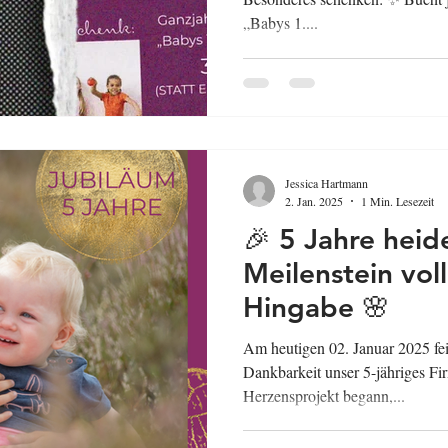
„Babys 1....
Jessica Hartmann
2. Jan. 2025
1 Min. Lesezeit
🎉 5 Jahre heide
Meilenstein vol
Hingabe 🌸
Am heutigen 02. Januar 2025 fei
Dankbarkeit unser 5-jähriges Fi
Herzensprojekt begann,...