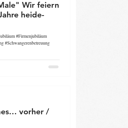
Male" Wir feiern
Jahre heide-
Jubiläum #Firmenjubiläum
ung #Schwangerenbetreuung
nes… vorher /