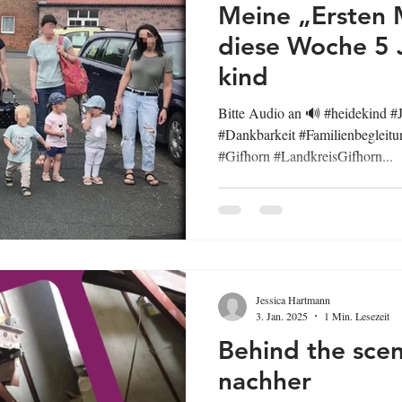
Meine „Ersten 
diese Woche 5 
kind
Bitte Audio an 🔊 #heidekind #
#Dankbarkeit #Familienbegleit
#Gifhorn #LandkreisGifhorn...
Jessica Hartmann
3. Jan. 2025
1 Min. Lesezeit
Behind the sce
nachher