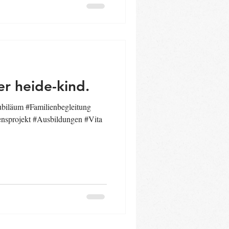
en und manchmal auch
 Lebens begleitet. Sechs Jahre
on Babys,
er heide-kind.
ubiläum #Familienbegleitung
nsprojekt #Ausbildungen #Vita