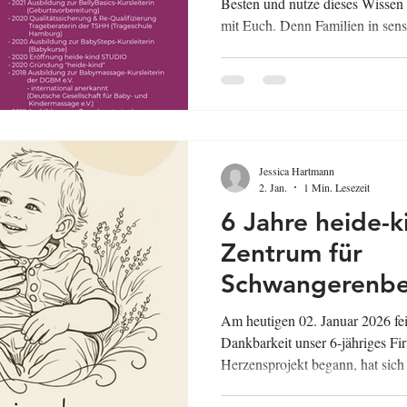
Besten und nutze dieses Wissen
mit Euch. Denn Familien in sen
Begleitung auf höchstem fachlic
Herz. ♥️ Was ich lerne, fließt di
Sicherheit, Bindung, Gesundhei
#Familienbegleitung #Schwange
#Ausbildungen #Vita #Gründer
Jessica Hartmann
2. Jan.
1 Min. Lesezeit
6 Jahre heide-kind
Zentrum für
Schwangerenbe
Familienbeglei
Am heutigen 02. Januar 2026 fei
Landkreis Gifho
Dankbarkeit unser 6-jähriges F
Herzensprojekt begann, hat sich 
einem Ort entwickelt, der Famil