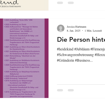
die wohl intensivsten, schönst
herausforderndsten Momente des
voller Geschichten: Geschichten von werdenden Eltern, die mit
Vorfreude und Fragen zu uns kamen. Geschichten v
deren erste
Jessica Hartmann
8. Jan. 2025
1 Min. Lesezeit
Die Person hint
#heidekind #Jubiläum #Firmenj
#Schwangerenbetreuung #Herze
#Gründerin #Business...