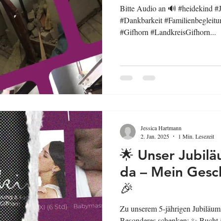
Bitte Audio an 🔊 #heidekind #
#Dankbarkeit #Familienbegleit
#Gifhorn #LandkreisGifhorn...
Jessica Hartmann
2. Jan. 2025
1 Min. Lesezeit
🌟 Unser Jubilä
da – Mein Gesc
🎉
Zu unserem 5-jährigen Jubiläum
Besonderes schenken: ✨ Bucht j