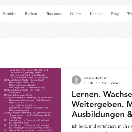
Portfolio
Buchen
Über mich
Galerie
Kontakt
Blog
Tr
Jessica Hartmann
2. Feb.
1 Min. Lesezeit
Lernen. Wachse
Weitergeben. Meine
Ausbildungen 
Weiterbildunge
Ich bilde und zertifiziere mich d