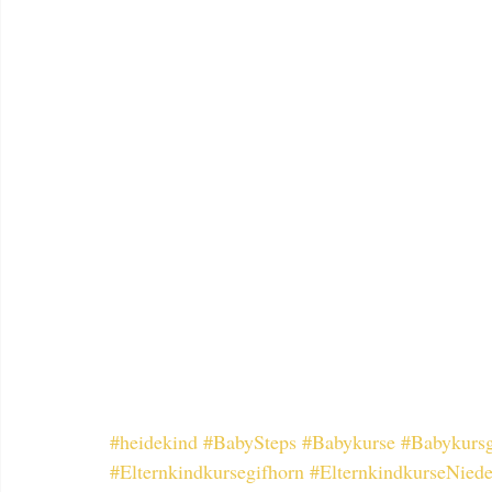
#heidekind
#BabySteps
#Babykurse
#Babykursg
#Elternkindkursegifhorn
#ElternkindkurseNiede