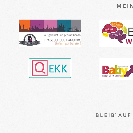
MEI
BLEIB`AU