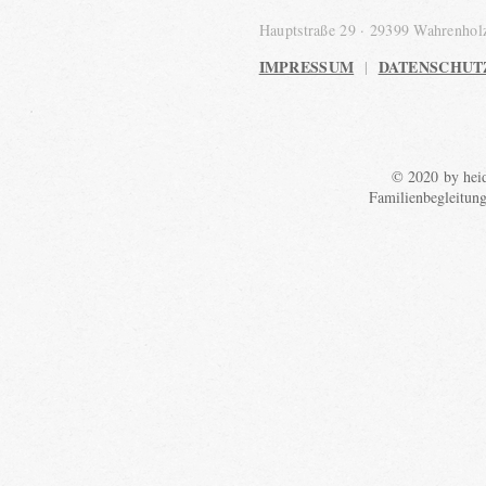
Hauptstraße 29 · 29399 Wahrenho
IMPRESSUM
DATENSCHUT
|
© 2020 by heid
Familienbegleitun