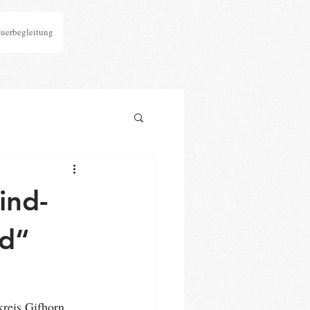
auerbegleitung
ind-
nd“
reis Gifhorn