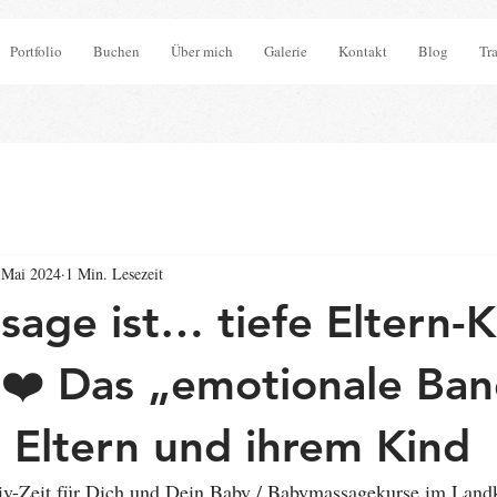
Portfolio
Buchen
Über mich
Galerie
Kontakt
Blog
Tr
 Mai 2024
1 Min. Lesezeit
age ist… tiefe Eltern-K
❤️ Das „emotionale Ba
 Eltern und ihrem Kind
v-Zeit für Dich und Dein Baby / Babymassagekurse im Landk