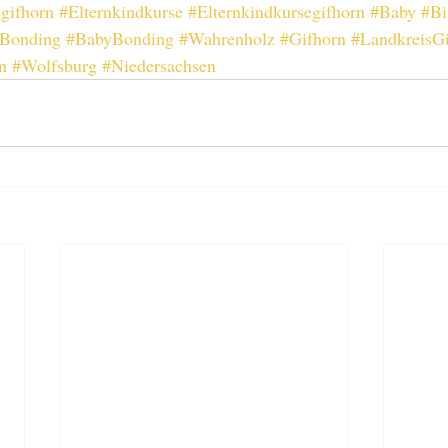
gifhorn
#Elternkindkurse
#Elternkindkursegifhorn
#Baby
#Bi
Bonding
#BabyBonding
#Wahrenholz
#Gifhorn
#LandkreisG
n
#Wolfsburg
#Niedersachsen