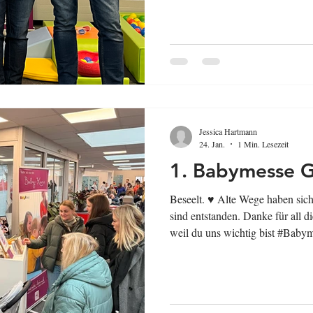
Jessica Hartmann
24. Jan.
1 Min. Lesezeit
1. Babymesse G
Beseelt. ♥️ Alte Wege haben si
sind entstanden. Danke für all d
weil du uns wichtig bist #Baby
#LandkreisGifhorn #Familienbe
#ElternKindKurse #Babymassag
#weilduunswichtigbist