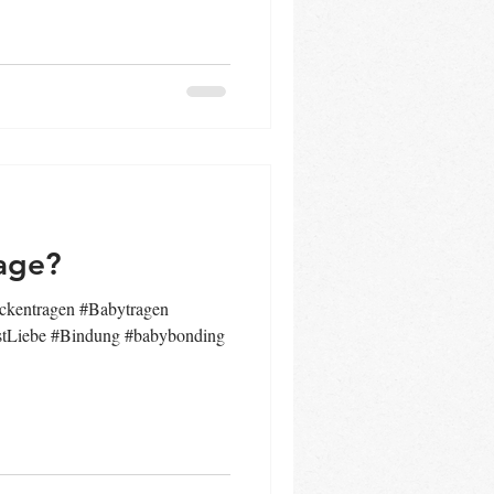
rage?
ckentragen #Babytragen
stLiebe #Bindung #babybonding