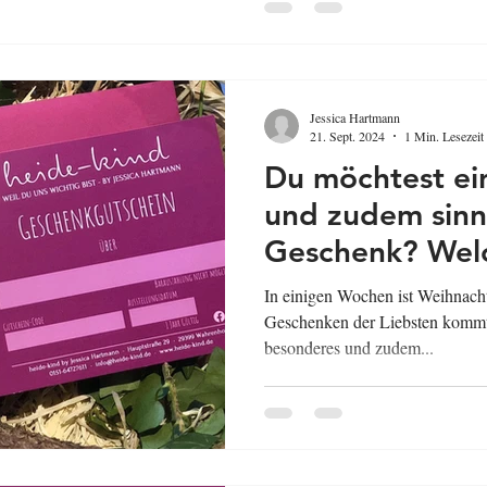
Jessica Hartmann
21. Sept. 2024
1 Min. Lesezeit
Du möchtest ei
und zudem sinn
Geschenk? Welc
und das Baby/K
In einigen Wochen ist Weihnach
glücklich macht
Geschenken der Liebsten kommt
besonderes und zudem...
Geschenkgutsch
Weihnachten