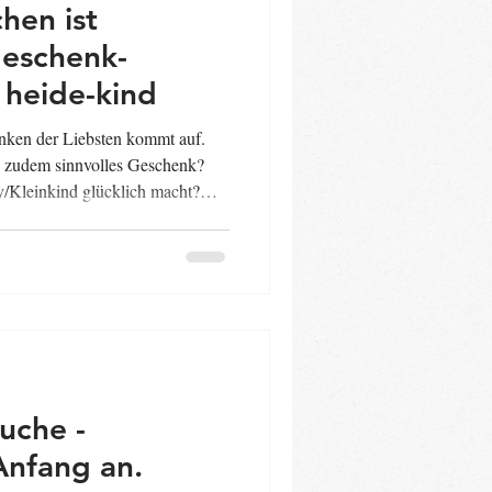
hen ist
eschenk-
 heide-kind
nken der Liebsten kommt auf.
d zudem sinnvolles Geschenk?
y/Kleinkind glücklich macht?
inen heide-kind-Gutschein für
nd-Kurs (1. Lbj.) Babymassage-
t-Session für die ganze Familie
s „Kleine Abenteurer -
rofessionelle Trageberatung
uche -
nfang an.