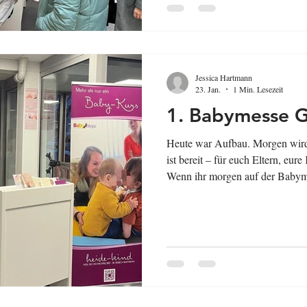
Jessica Hartmann
23. Jan.
1 Min. Lesezeit
1. Babymesse G
Heute war Aufbau. Morgen wir
ist bereit – für euch Eltern, eu
Wenn ihr morgen auf der Babym
und fühlt euch willkommen. ♥️ h
bist #BabymesseGifhorn #Baby
#LandkreisGifhorn #MesseGifho
#Babykurse #ElternKindKurse 
#heidekind #weilduunswichtigbi