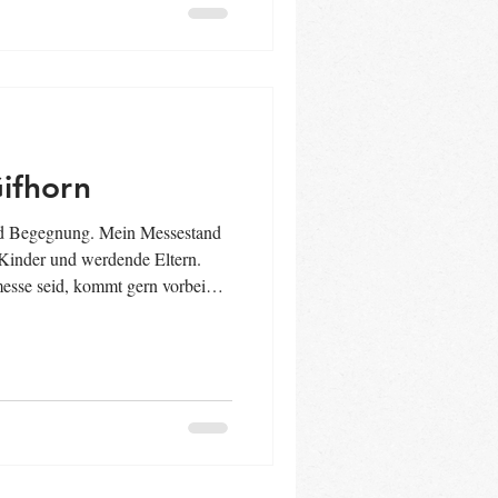
ifhorn
d Begegnung. Mein Messestand
re Kinder und werdende Eltern.
esse seid, kommt gern vorbei
eide-kind – Weil Du uns wichtig
messe #Messe #Gifhorn
rn #Familienbegleitung
#Babymassage #Trageberatung
st