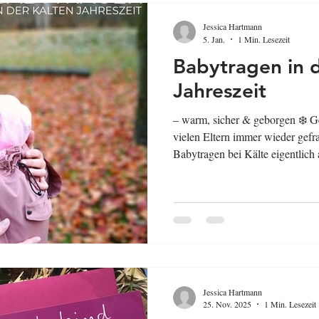
Jessica Hartmann
5. Jan.
1 Min. Lesezeit
Babytragen in d
Jahreszeit
– warm, sicher & geborgen ❄️ Gerade im Winter werde ich von
vielen Eltern immer wieder gef
Babytragen bei Kälte eigentlich
Sache vorweg: Babys können ihr
selbstständig regulieren. Das be
Hebammen, das Deutsche Rote 
Bundeszentrale für gesundheitlich
wieder. Besonders bei Kälte ver
auch da
Jessica Hartmann
25. Nov. 2025
1 Min. Lesezeit