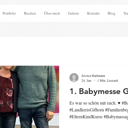
Portfolio
Buchen
Über mich
Galerie
Kontakt
Blog
Tr
Jessica Hartmann
24. Jan.
1 Min. Lesezeit
1. Babymesse G
Es war so schön mit euch. ♥️ #
#LandkreisGifhorn #Familienbe
#ElternKindKurse #Babymassag
#weilduunswichtigbist