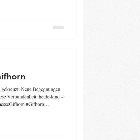
ifhorn
ch gekreuzt. Neue Begegnungen
iese Verbundenheit. heide-kind –
messeGifhorn #Gifhorn
gleitung #Babykurse
e #Trageberatung #heidekind