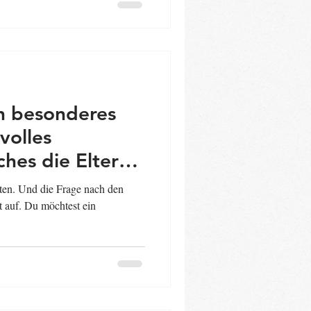
n besonderes
volles
hes die Eltern
leinkind
ten. Und die Frage nach den
?
 auf. Du möchtest ein
ein zu