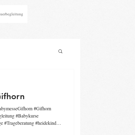
auerbegleitung
ifhorn
BabymesseGifhorn #Gifhorn
gleitung #Babykurse
e #Trageberatung #heidekind