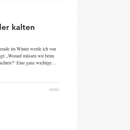
er kalten
ragt: „Worauf müssen wir beim
 achten?“ Eine ganz wichtige
e Körpertemperatur noch nicht
stätigen Kinderärzt:innen,
Kreuz (DRK) und auch die
e Aufklärung (BZgA) immer
lieren Babys schnell Wärme –