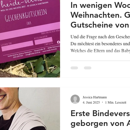
In wenigen Woc
Weihnachten. G
Gutscheine von
Und die Frage nach den Gesche
Du möchtest ein besonderes un
Welches die Eltern und das Bab
Dann verschenke doch einfach e
BabySteps-Babykurs / Eltern-Ki
Kurs (1. Lbj) Babymassage Priva
Kleinkindkurs / Eltern-Kind-Kur
Kunterbunte Bewegungsspiele" P
oder einfa
Jessica Hartmann
4. Juni 2025
1 Min. Lesezeit
Erste Bindevers
geborgen von A