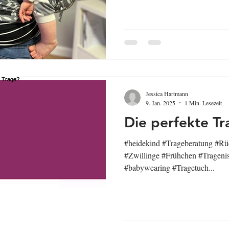
Jessica Hartmann
9. Jan. 2025
1 Min. Lesezeit
Die perfekte T
#heidekind #Trageberatung #Rü
#Zwillinge #Frühchen #Trageni
#babywearing #Tragetuch...