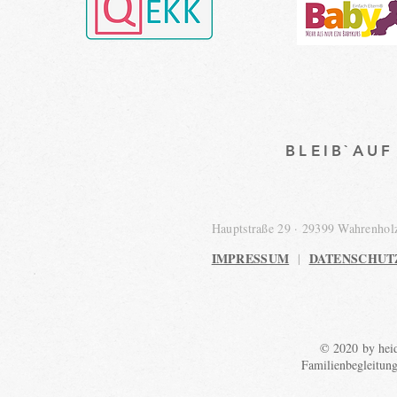
BLEIB`AU
Hauptstraße 29 · 29399 Wahrenho
IMPRESSUM
DATENSCHUT
|
© 2020 by heid
Familienbegleitun