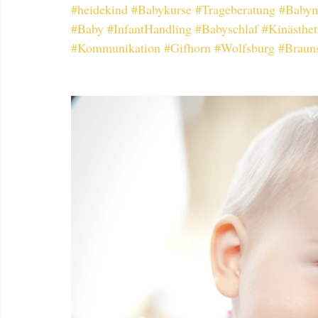
#heidekind
#Babykurse
#Trageberatung
#Babym
#Baby
#InfantHandling
#Babyschlaf
#Kinästhet
#Kommunikation
#Gifhorn
#Wolfsburg
#Braun