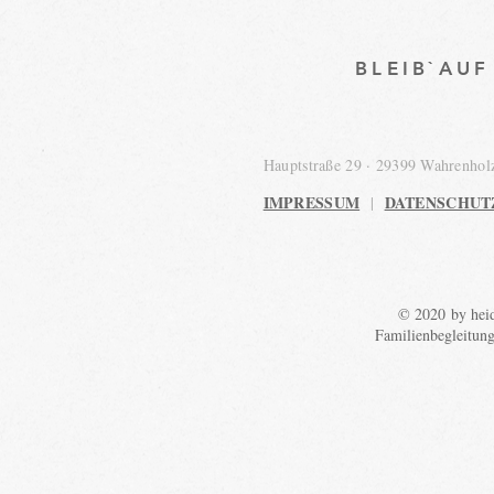
BLEIB`AU
Hauptstraße 29 · 29399 Wahrenho
IMPRESSUM
DATENSCHUT
|
© 2020 by heid
Familienbegleitun