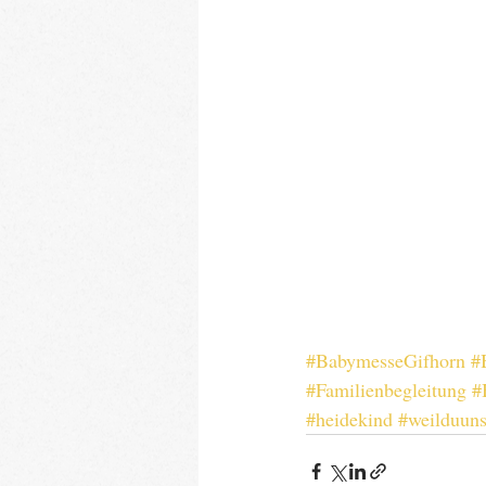
#BabymesseGifhorn
#
#Familienbegleitung
#
#heidekind
#weilduuns