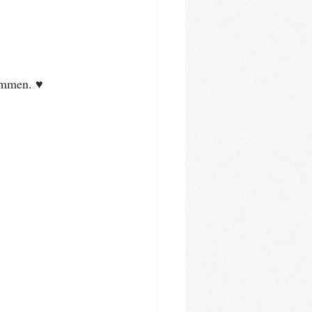
mmen. ♥️