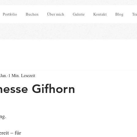
Portfolio
Buchen
Über mich
Galerie
Kontakt
Blog
Tr
 Jan.
1 Min. Lesezeit
esse Gifhorn
ng.
reit – für