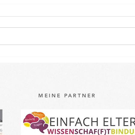
Osterspecial im Babykurs 🐇
Ein k
unse
Baby
MEINE PARTNER