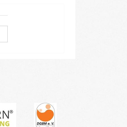
leiner Einblick in
ren Januar-Kursblock -
tragen