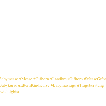
Babymesse
#Messe
#Gifhorn
#LandkreisGifhorn
#MesseGifh
Babykurse
#ElternKindKurse
#Babymassage
#Trageberatung
wichtigbist