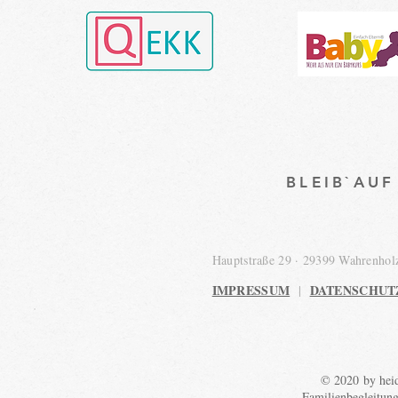
BLEIB`AU
Hauptstraße 29 · 29399 Wahrenho
IMPRESSUM
DATENSCHUT
|
© 2020 by heid
Familienbegleitun