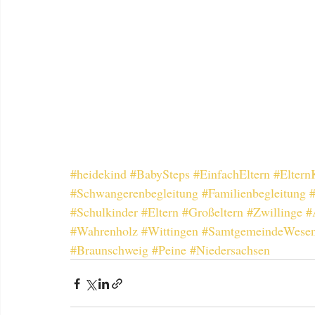
#heidekind
#BabySteps
#EinfachEltern
#Eltern
#Schwangerenbegleitung
#Familienbegleitung
#Schulkinder
#Eltern
#Großeltern
#Zwillinge
#
#Wahrenholz
#Wittingen
#SamtgemeindeWesen
#Braunschweig
#Peine
#Niedersachsen