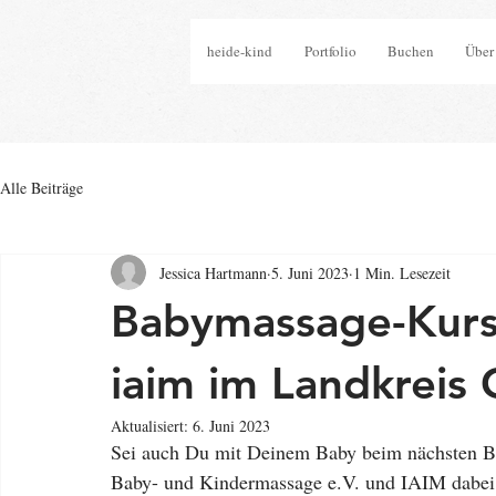
heide-kind
Portfolio
Buchen
Über
Alle Beiträge
Jessica Hartmann
5. Juni 2023
1 Min. Lesezeit
Babymassage-Kurs
iaim im Landkreis 
Aktualisiert:
6. Juni 2023
Sei auch Du mit Deinem Baby beim nächsten Ba
Baby- und Kindermassage e.V. und IAIM dabei