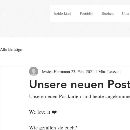
heide-kind
Portfolio
Buchen
Über
Alle Beiträge
Jessica Hartmann
23. Feb. 2021
1 Min. Lesezeit
Unsere neuen Pos
Unsere neuen Postkarten sind heute angekomme
We love it ❤️
Wie gefallen sie euch? 