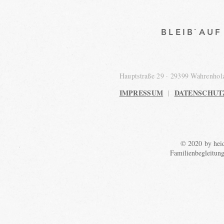
BLEIB`AU
Hauptstraße 29 · 29399 Wahrenho
IMPRESSUM
DATENSCHUT
|
© 2020 by heid
Familienbegleitun