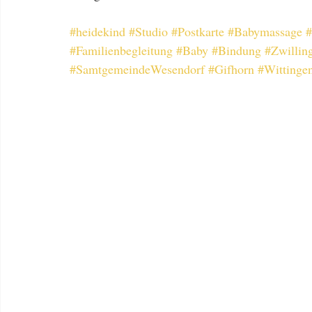
#heidekind
#Studio
#Postkarte
#Babymassage
#
#Familienbegleitung
#Baby
#Bindung
#Zwillin
#SamtgemeindeWesendorf
#Gifhorn
#Wittinge