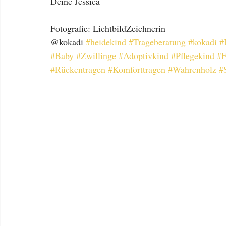
Deine Jessica 
Fotografie: LichtbildZeichnerin 
@kokadi 
#heidekind
#Trageberatung
#kokadi
#
#Baby
#Zwillinge
#Adoptivkind
#Pflegekind
#F
#Rückentragen
#Komforttragen
#Wahrenholz
#