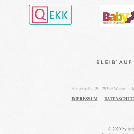
BLEIB`AU
Hauptstraße 29 · 29399 Wahrenho
IMPRESSUM
DATENSCHUT
|
© 2020 by heid