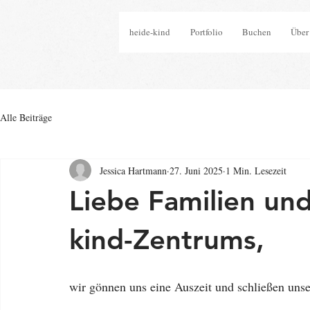
heide-kind
Portfolio
Buchen
Über
Alle Beiträge
Jessica Hartmann
27. Juni 2025
1 Min. Lesezeit
Liebe Familien un
kind-Zentrums,
wir gönnen uns eine Auszeit und schließen unse