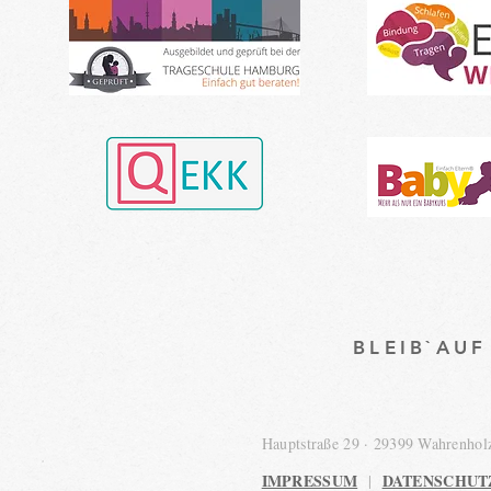
BLEIB`AU
Hauptstraße 29 · 29399 Wahrenho
IMPRESSUM
DATENSCHUT
|