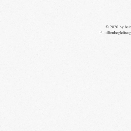
© 2020 by heid
Familienbegleitun