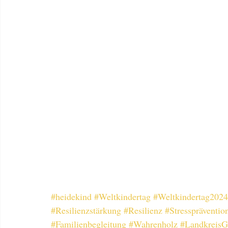
#heidekind
#Weltkindertag
#Weltkindertag2024
#Resilienzstärkung
#Resilienz
#Stresspräventio
#Familienbegleitung
#Wahrenholz
#LandkreisG