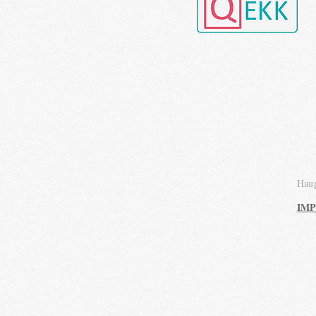
Haup
IM