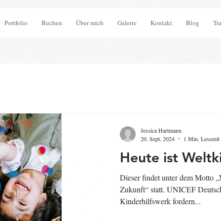
Portfolio
Buchen
Über mich
Galerie
Kontakt
Blog
Tr
Jessica Hartmann
20. Sept. 2024
1 Min. Lesezeit
Heute ist Weltk
Dieser findet unter dem Motto „
Zukunft“ statt. UNICEF Deutsch
Kinderhilfswerk fordern...