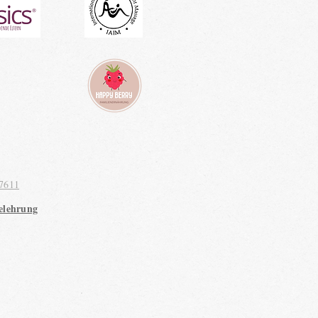
7611
elehrung