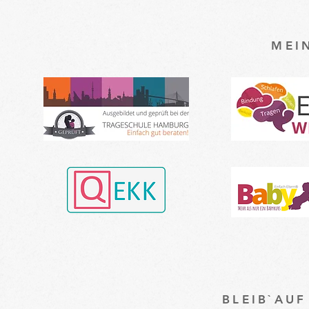
MEI
BLEIB`AU