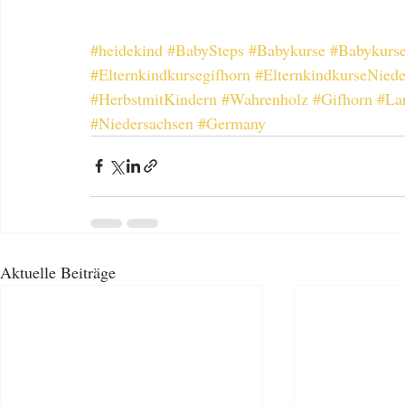
#heidekind
#BabySteps
#Babykurse
#Babykurse
#Elternkindkursegifhorn
#ElternkindkurseNiede
#HerbstmitKindern
#Wahrenholz
#Gifhorn
#La
#Niedersachsen
#Germany
Aktuelle Beiträge