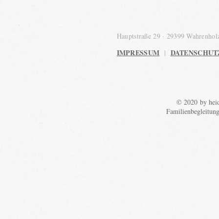
Hauptstraße 29 · 29399 Wahrenho
IMPRESSUM
DATENSCHUT
|
© 2020 by heid
Familienbegleitun