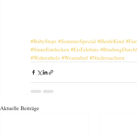
#BabySteps
#SommerSpecial
#HeideKind
#Fam
#SinneEntdecken
#EisErlebnis
#BindungDurchS
#Wahrenholz
#Wesendorf
#Niedersachsen
Aktuelle Beiträge