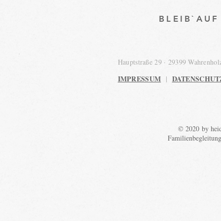
BLEIB`AU
Hauptstraße 29 · 29399 Wahrenho
IMPRESSUM
DATENSCHUT
|
© 2020 by heid
Familienbegleitun