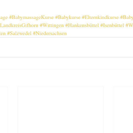
age
#BabymassageKurse
#Babykurse
#Elternkindkurse
#Bab
LandkreisGifhorn
#Wittingen
#Hankensbüttel
#Isenbüttel
#W
zen
#Salzwedel
#Niedersachsen