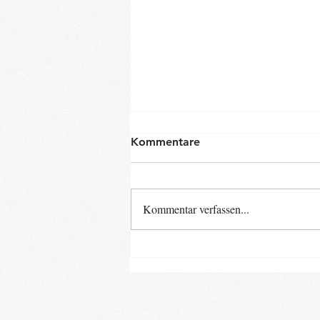
Kommentare
Kommentar verfassen...
Neue Baby- und Kinder-
Kurse ab Ende August im
Landkreis Gifhorn