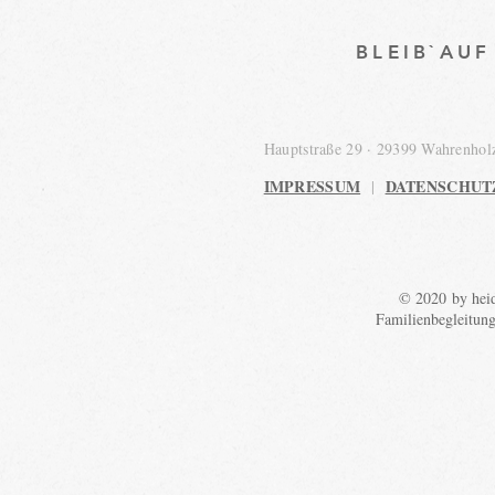
BLEIB`AU
Hauptstraße 29 · 29399 Wahrenho
IMPRESSUM
DATENSCHUT
|
© 2020 by heid
Familienbegleitun