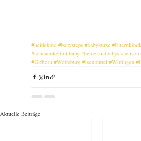
#heidekind
#babysteps
#babykurse
#Elternkind
#achtsamkeitmitbaby
#heidekindbabys
#sensom
#Gifhorn
#Wolfsburg
#Isenbüttel
#Wittingen
#
Aktuelle Beiträge