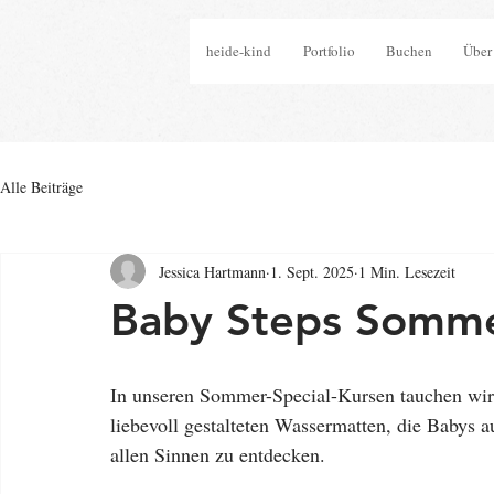
heide-kind
Portfolio
Buchen
Über
Alle Beiträge
Jessica Hartmann
1. Sept. 2025
1 Min. Lesezeit
Baby Steps Sommer
In unseren Sommer-Special-Kursen tauchen wir 
liebevoll gestalteten Wassermatten, die Babys a
allen Sinnen zu entdecken.