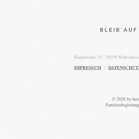
BLEIB`AU
Hauptstraße 29 · 29399 Wahrenho
IMPRESSUM
DATENSCHUT
|
© 2020 by heid
Familienbegleitun