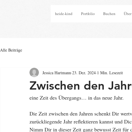
heide-kind
Portfolio
Buchen
Über
Alle Beiträge
Jessica Hartmann
23. Dez. 2024
1 Min. Lesezeit
Zwischen den Jah
eine Zeit des Übergangs… in das neue Jahr.
Die Zeit zwischen den Jahren schenkt Dir wertv
zurückliegende Jahr reflektieren kannst und Dic
Nimm Dir in dieser Zeit ganz bewusst Zeit für 