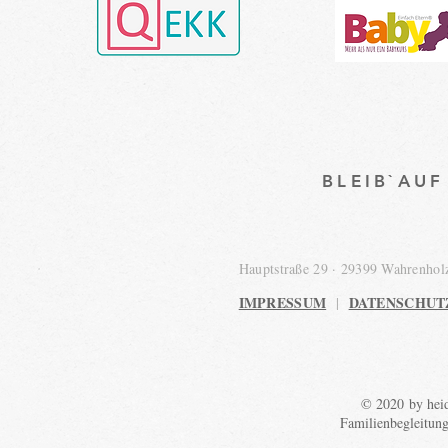
BLEIB`AU
Hauptstraße 29 · 29399 Wahrenho
IMPRESSUM
DATENSCHUT
|
© 2020 by heid
Familienbegleitun