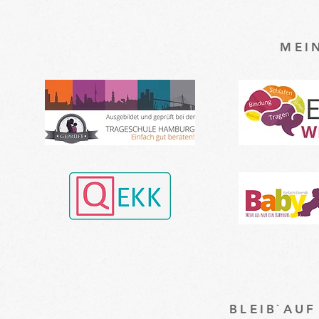
MEI
BLEIB`AU