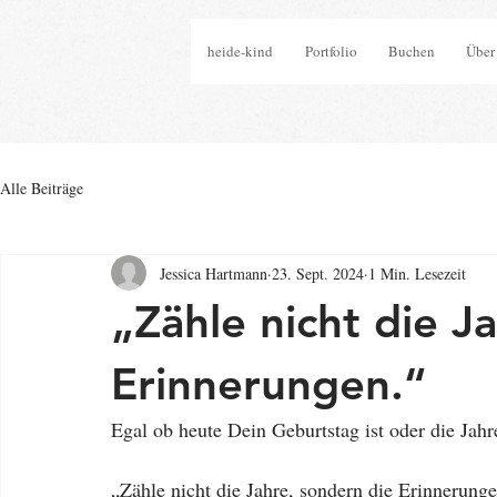
heide-kind
Portfolio
Buchen
Über
Alle Beiträge
Jessica Hartmann
23. Sept. 2024
1 Min. Lesezeit
„Zähle nicht die J
Erinnerungen.“
Egal ob heute Dein Geburtstag ist oder die Ja
„Zähle nicht die Jahre, sondern die Erinnerunge