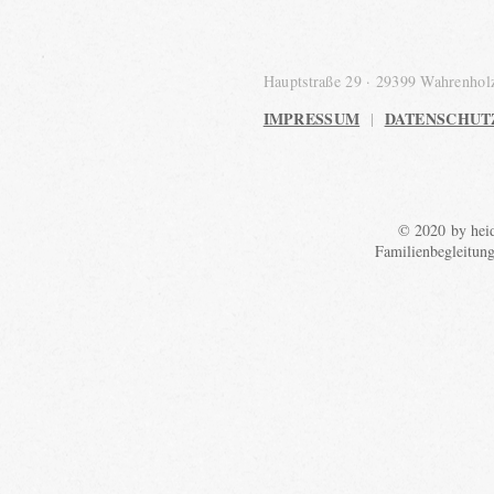
Hauptstraße 29 · 29399 Wahrenho
IMPRESSUM
DATENSCHUT
|
© 2020 by heid
Familienbegleitun