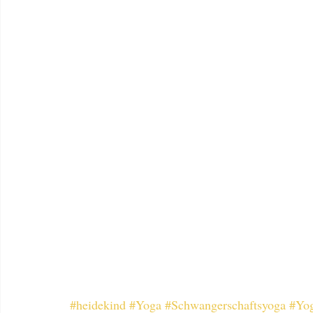
#heidekind
#Yoga
#Schwangerschaftsyoga
#Yog