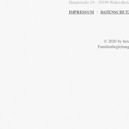
Hauptstraße 29 · 29399 Wahrenho
IMPRESSUM
DATENSCHUT
|
© 2020 by heid
Familienbegleitun