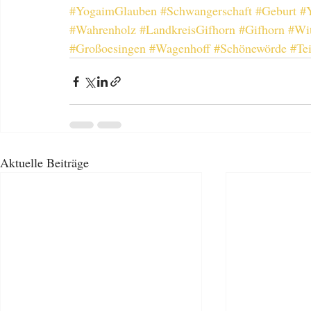
#YogaimGlauben
#Schwangerschaft
#Geburt
#
#Wahrenholz
#LandkreisGifhorn
#Gifhorn
#Wit
#Großoesingen
#Wagenhoff
#Schönewörde
#Te
Aktuelle Beiträge