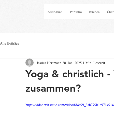
heide-kind
Portfolio
Buchen
Über
Alle Beiträge
Jessica Hartmann
20. Jan. 2025
1 Min. Lesezeit
Yoga & christlich -
zusammen?
https://video.wixstatic.com/video/fd4a99_3ab779b1e971491