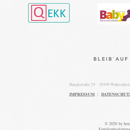
BLEIB`AU
Hauptstraße 29 · 29399 Wahrenho
IMPRESSUM
DATENSCHUT
|
© 2020 by heid
Familienbegleitun