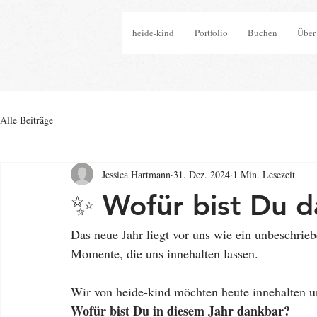
heide-kind
Portfolio
Buchen
Über
Alle Beiträge
Jessica Hartmann
31. Dez. 2024
1 Min. Lesezeit
✨ Wofür bist Du d
Das neue Jahr liegt vor uns wie ein unbeschrie
Momente, die uns innehalten lassen.
Wir von heide-kind möchten heute innehalten u
Wofür bist Du in diesem Jahr dankbar?