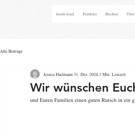
heide-kind
Portfolio
Buchen
Über
Alle Beiträge
Jessica Hartmann
31. Dez. 2024
1 Min. Lesezeit
Wir wünschen Eu
und Euren Familien einen guten Rutsch in ein 