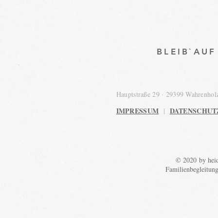
BLEIB`AU
Hauptstraße 29 · 29399 Wahrenho
IMPRESSUM
DATENSCHUT
|
© 2020 by heid
Familienbegleitun