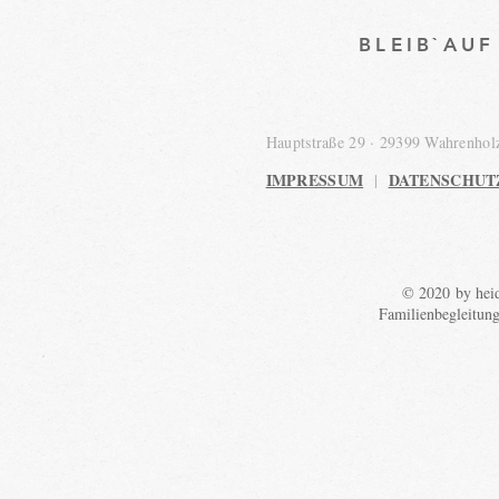
BLEIB`AU
Hauptstraße 29 · 29399 Wahrenho
IMPRESSUM
DATENSCHUT
|
© 2020 by heid
Familienbegleitun