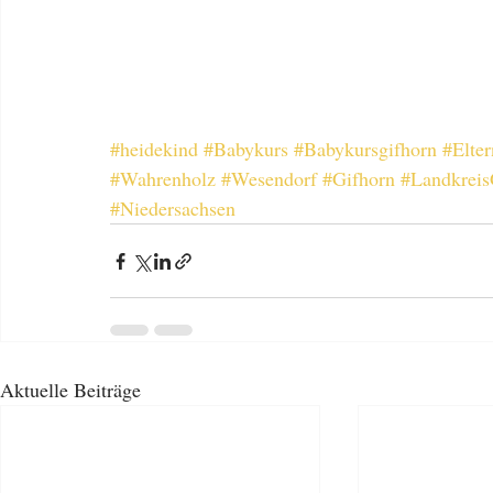
#heidekind
#Babykurs
#Babykursgifhorn
#Elte
#Wahrenholz
#Wesendorf
#Gifhorn
#Landkreis
#Niedersachsen
Aktuelle Beiträge