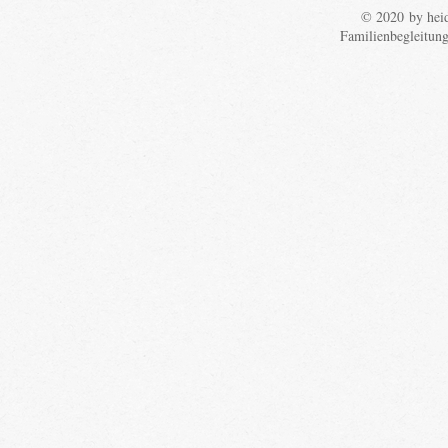
© 2020 by heid
Familienbegleitun