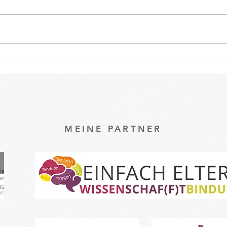
Osterspecial im Babykurs 🐇
Ein k
unse
Baby
MEINE PARTNER