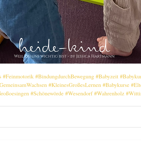
s
#Feinmotorik
#BindungdurchBewegung
#Babyzeit
#Babyku
GemeinsamWachsen
#KleinesGroßesLernen
#Babykurse
#Elt
roßoesingen
#Schönewörde
#Wesendorf
#Wahrenholz
#Witt