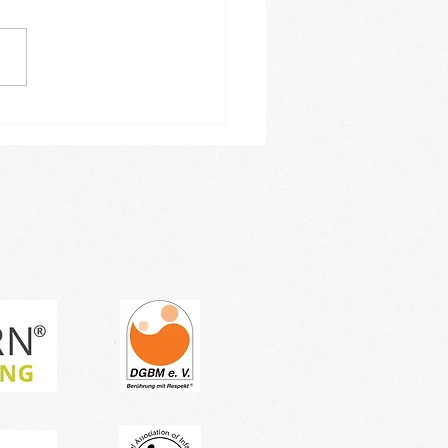
leiner Einblick in
ren Januar-Kursblock -
tragen