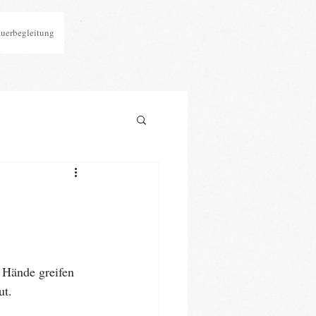
auerbegleitung
 Hände greifen 
ut.