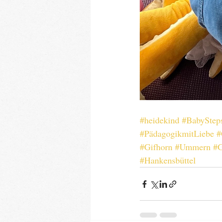
#heidekind
#BabyStep
#PädagogikmitLiebe
#
#Gifhorn
#Ummern
#G
#Hankensbüttel