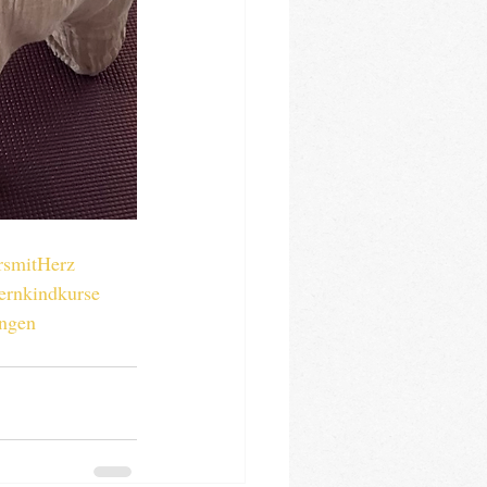
rsmitHerz
ernkindkurse
ingen