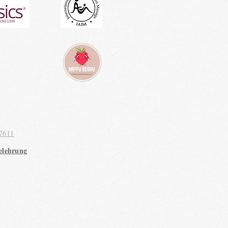
7611
elehrung