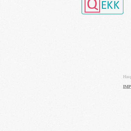
Haup
IM