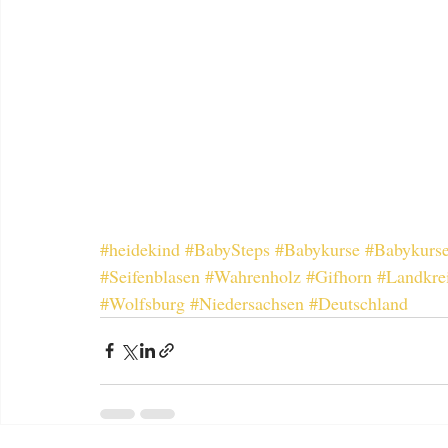
#heidekind
#BabySteps
#Babykurse
#Babykurse
#Seifenblasen
#Wahrenholz
#Gifhorn
#Landkre
#Wolfsburg
#Niedersachsen
#Deutschland