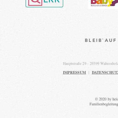
BLEIB`AU
Hauptstraße 29 · 29399 Wahrenho
IMPRESSUM
DATENSCHUT
|
© 2020 by heid
Familienbegleitun