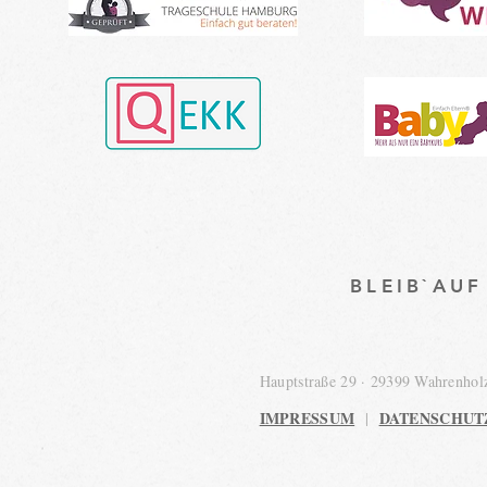
BLEIB`AU
Hauptstraße 29 · 29399 Wahrenho
IMPRESSUM
DATENSCHUT
|