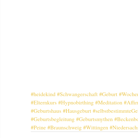
#heidekind
#Schwangerschaft
#Geburt
#Wochen
#Elternkurs
#Hypnobirthing
#Meditation
#Affi
#Geburtshaus
#Hausgeburt
#selbstbestimmteGe
#Geburtsbegleitung
#Geburtsmythen
#Beckenb
#Peine
#Braunschweig
#Wittingen
#Niedersach