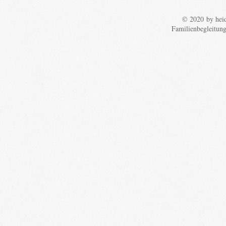
© 2020 by heid
Familienbegleitun