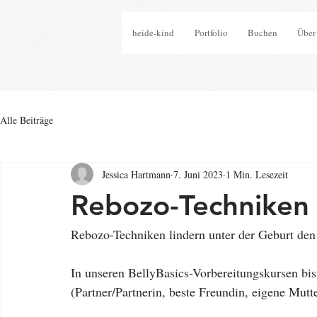
heide-kind
Portfolio
Buchen
Über
Alle Beiträge
Jessica Hartmann
7. Juni 2023
1 Min. Lesezeit
Rebozo-Techniken 
Rebozo-Techniken lindern unter der Geburt den
In unseren BellyBasics-Vorbereitungskursen bist
(Partner/Partnerin, beste Freundin, eigene Mutt