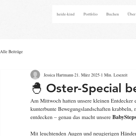
heide-kind
Portfolio
Buchen
Über
Alle Beiträge
Jessica Hartmann
21. März 2025
1 Min. Lesezeit
🐣 Oster-Special b
Am Mittwoch hatten unsere kleinen Entdecker e
kunterbunte Bewegungslandschaften krabbeln, 
BabyStep
entdecken – genau das macht unsere 
Mit leuchtenden Augen und neugierigen Händen w