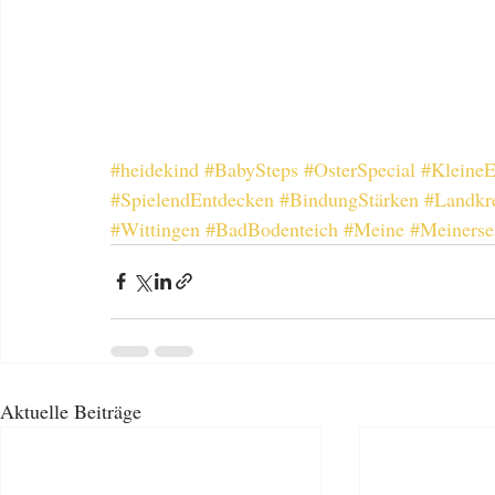
#heidekind
#BabySteps
#OsterSpecial
#KleineE
#SpielendEntdecken
#BindungStärken
#Landkr
#Wittingen
#BadBodenteich
#Meine
#Meinerse
Aktuelle Beiträge