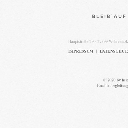
BLEIB`AU
Hauptstraße 29 · 29399 Wahrenho
IMPRESSUM
DATENSCHUT
|
© 2020 by heid
Familienbegleitun