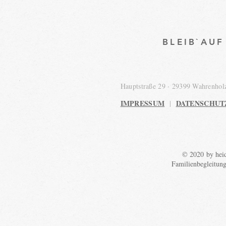
BLEIB`AU
Hauptstraße 29 · 29399 Wahrenho
IMPRESSUM
DATENSCHUT
|
© 2020 by heid
Familienbegleitun