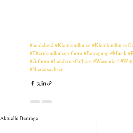
#heidekind
#Kleinkindkurse
#KleinkindkurseGi
#Elternkindkursegifhorn
#Bewegung
#Musik
#R
#Gifhorn
#LandkreisGifhorn
#Wesendorf
#Witt
#Niedersachsen
Aktuelle Beiträge