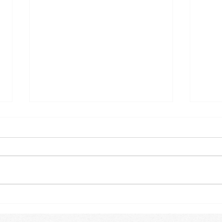
Osterspecial im Babykurs 🐇
Ein k
unse