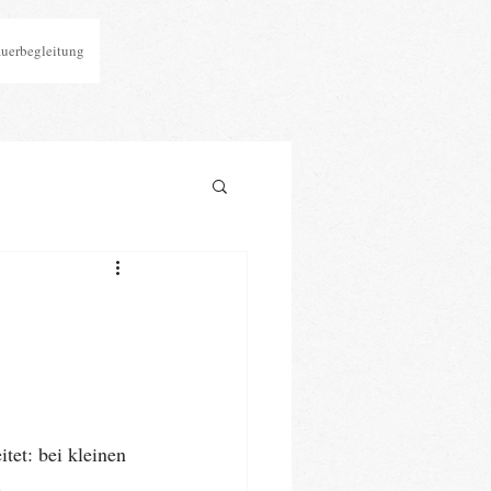
auerbegleitung
tet: bei kleinen 
.