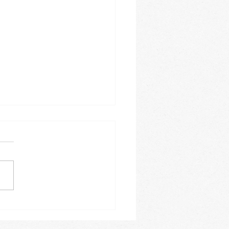
leiner Einblick in
ren Januar-Kursblock -