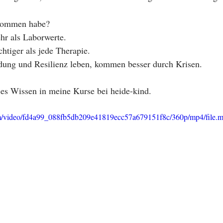
enommen habe?
hr als Laborwerte.
htiger als jede Therapie.
ndung und Resilienz leben, kommen besser durch Krisen.
ses Wissen in meine Kurse bei heide-kind.
.com/video/fd4a99_088fb5db209e41819ecc57a679151f8c/360p/mp4/file.