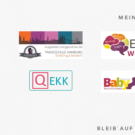
MEI
BLEIB`AU