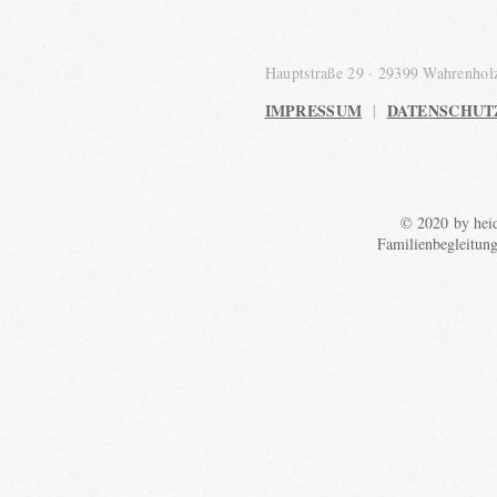
Hauptstraße 29 · 29399 Wahrenho
IMPRESSUM
DATENSCHUT
|
© 2020 by heid
Familienbegleitun