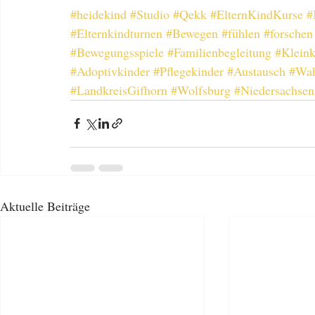
#heidekind
#Studio
#Qekk
#ElternKindKurse
#
#Elternkindturnen
#Bewegen
#fühlen
#forschen
#Bewegungsspiele
#Familienbegleitung
#Kleink
#Adoptivkinder
#Pflegekinder
#Austausch
#Wah
#LandkreisGifhorn
#Wolfsburg
#Niedersachsen
Aktuelle Beiträge