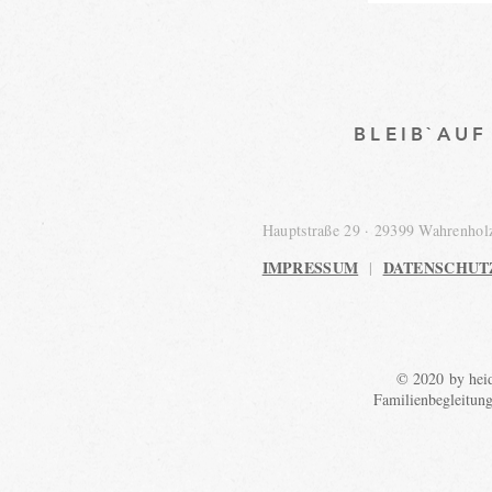
BLEIB`AU
Hauptstraße 29 · 29399 Wahrenho
IMPRESSUM
DATENSCHUT
|
© 2020 by heid
Familienbegleitun