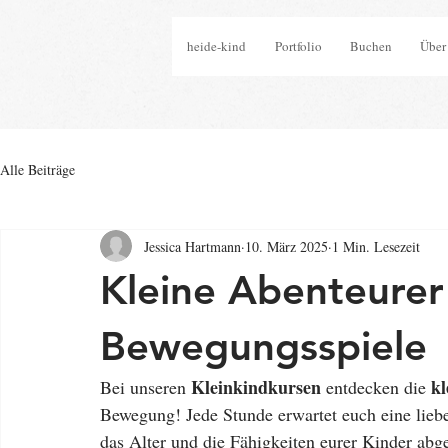
heide-kind
Portfolio
Buchen
Über
Alle Beiträge
Jessica Hartmann
10. März 2025
1 Min. Lesezeit
Kleine Abenteurer
Bewegungsspiele
Kleinkindkursen
kl
Bei unseren 
 entdecken die 
Bewegung! Jede Stunde erwartet euch eine liebev
das Alter und die Fähigkeiten eurer Kinder abge