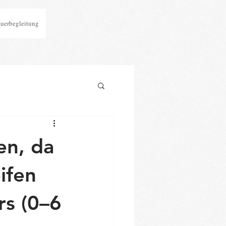
auerbegleitung
en, da
ifen
s (0–6