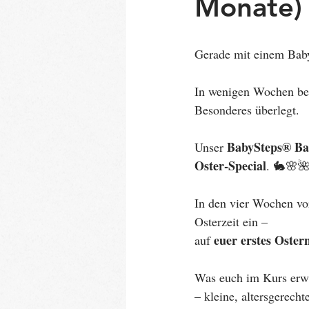
Monate) 
Gerade mit einem Baby 
In wenigen Wochen begi
Besonderes überlegt.
BabySteps® Ba
Unser 
Oster-Special
. 🐇🌸
In den vier Wochen vo
Osterzeit ein –
euer erstes Oste
auf 
Was euch im Kurs erwa
– kleine, altersgerecht