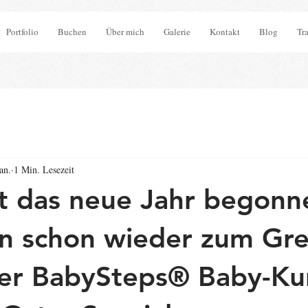
Portfolio
Buchen
Über mich
Galerie
Kontakt
Blog
Tr
Jan.
1 Min. Lesezeit
 das neue Jahr begonn
rn schon wieder zum Gre
er BabySteps® Baby-Kur