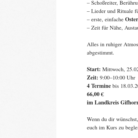
– Schoßreiter, Berühru
– Lieder und Rituale f
Oste
– erste, einfache 
– Zeit für Nähe, Aust
Alles in ruhiger Atmos
abgestimmt.
Start:
 Mittwoch, 25.0
Zeit:
 9:00–10:00 Uhr
4 Termine
 bis 18.03.
66,00 €
im Landkreis Gifhor
Wenn du dir wünschst, 
euch im Kurs zu beglei