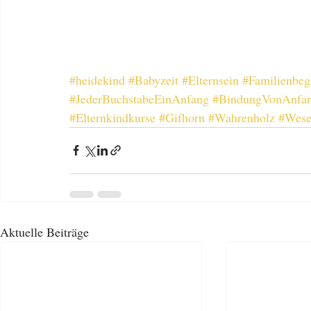
#heidekind
#Babyzeit
#Elternsein
#Familienbeg
#JederBuchstabeEinAnfang
#BindungVonAnfa
#Elternkindkurse
#Gifhorn
#Wahrenholz
#Wese
Aktuelle Beiträge