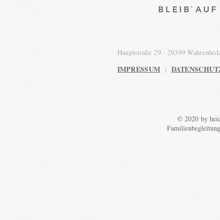
BLEIB`AU
Hauptstraße 29 · 29399 Wahrenho
IMPRESSUM
DATENSCHUT
|
© 2020 by heid
Familienbegleitun