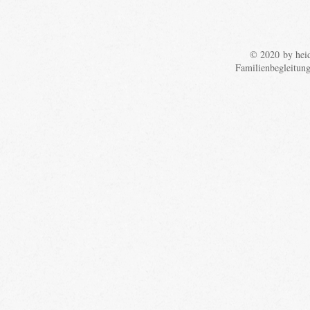
© 2020 by heid
Familienbegleitun