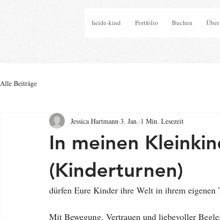
heide-kind
Portfolio
Buchen
Über
Alle Beiträge
Jessica Hartmann
3. Jan.
1 Min. Lesezeit
In meinen Kleinki
(Kinderturnen)
dürfen Eure Kinder ihre Welt in ihrem eigenen
Mit Bewegung, Vertrauen und liebevoller Begle