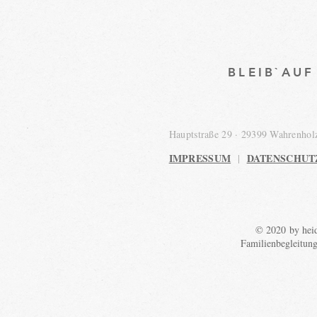
BLEIB`AU
Hauptstraße 29 · 29399 Wahrenho
IMPRESSUM
DATENSCHUT
|
© 2020 by heid
Familienbegleitun