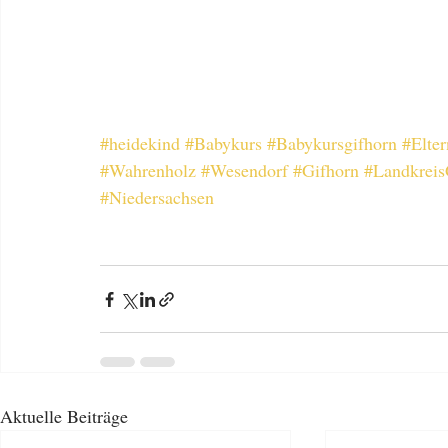
#heidekind
#Babykurs
#Babykursgifhorn
#Elte
#Wahrenholz
#Wesendorf
#Gifhorn
#Landkreis
#Niedersachsen
Aktuelle Beiträge