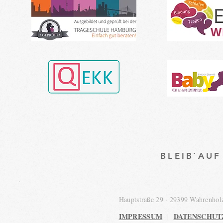
BLEIB`AU
Hauptstraße 29 · 29399 Wahrenho
IMPRESSUM
DATENSCHUT
|